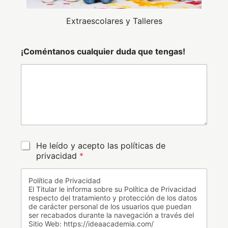
Extraescolares y Talleres
¡Coméntanos cualquier duda que tengas!
C
He leído y acepto las políticas de
a
privacidad
*
s
i
Política de Privacidad
l
El Titular le informa sobre su Política de Privacidad
l
respecto del tratamiento y protección de los datos
a
de carácter personal de los usuarios que puedan
s
ser recabados durante la navegación a través del
d
Sitio Web: https://ideaacademia.com/