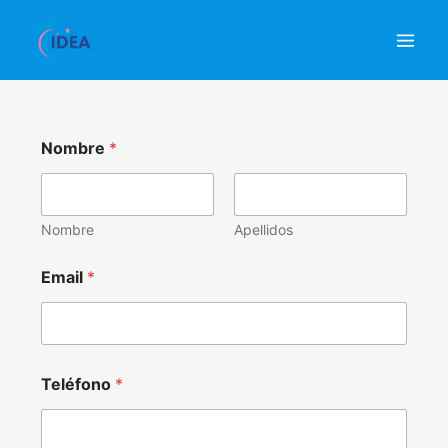
Ir
al
contenido
Nombre
*
Nombre
Apellidos
Email
*
Teléfono
*